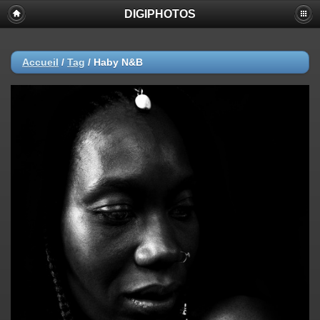
DIGIPHOTOS
Accueil
/
Tag
/
Haby N&B